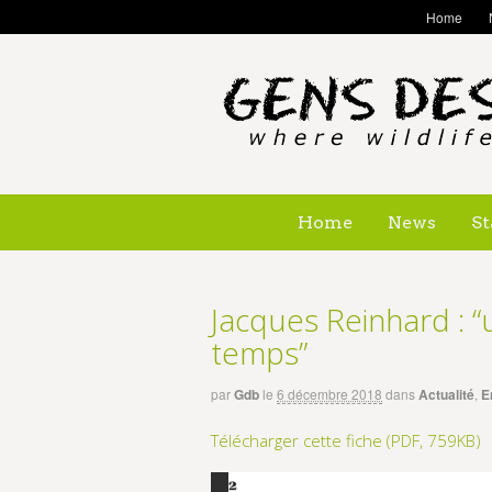
Home
Home
News
St
Jacques Reinhard : “
temps”
par
Gdb
le
6 décembre 2018
dans
Actualité
,
E
Télécharger cette fiche (PDF, 759KB)