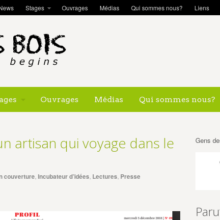
News
Stages
Ouvrages
Médias
Qui sommes nous?
Liens
ages
Ouvrages
Médias
Qui sommes nous?
un artisan qui voyage dans le
Gens de
n couverture
,
Incubateur d’idées
,
Lectures
,
Presse
Paru