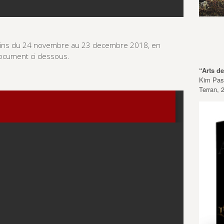
sins du 24 novembre au 23 decembre 2018, en
document ci dessous.
“Arts d
Kim Pasc
Terran, 