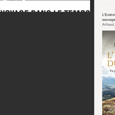
L’Endro
sauvag
Arthaud,