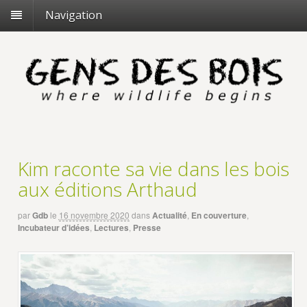
Navigation
Kim raconte sa vie dans les bois
aux éditions Arthaud
par
Gdb
le
16 novembre 2020
dans
Actualité
,
En couverture
,
Incubateur d’idées
,
Lectures
,
Presse