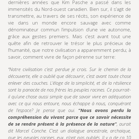
dernières années que Kim Pasche a passé dans les
immensités du Nord-ouest canadien. Bien sur, il s’agit de
transmettre, au travers de ses récits, son expérience de
vie dans un monde encore sauvage avec comme
dénominateur commun l’impulsion d’une vie autonome,
grâce aux gestes premiers. Mais c’est avant tout une
quête afin de retrouver le trésor le plus précieux de
l’humanité, que notre civilisation a apparemment perdu; à
savoir, comment vivre de façon pérenne sur terre:
“Notre civilisation c’est perdue je crois. Sur le chemin de la
découverte, elle a oublié que découvrir, c’est avant toute chose
enlever des couches. L’éloge de la simplicité, et de la résilience
sont la panacée de nos frères les peuples racines. Ce pourrait-
il qu’une chose aussi simple que de savoir vivre en adéquation
avec ce qui nous entoure, nous échappe à nous, conquérant
de l’espace? Je pense que oui.
“Nous avons perdu la
compréhension du vivant parce que ce savoir nécessite
de se rendre présent à la présence de la nature”
, aurait
dit Marcel Conche. C’est un dialogue ancestrale, archaïque,
que les peuples racines, eux, n’ont pas oubliés.
Il y a de ça 10