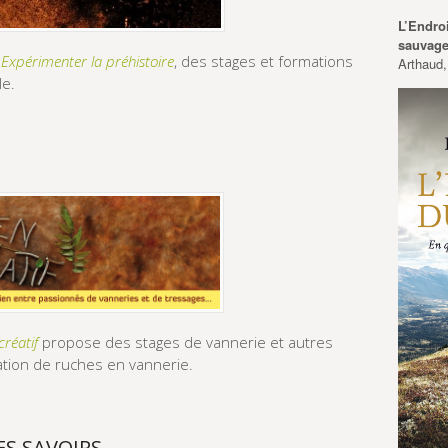
L’Endro
sauvag
e
Expérimenter la préhistoire
, des stages et formations
Arthaud,
le.
créatif
propose des stages de vannerie et autres
cation de ruches en vannerie.
ES SAVOIRS