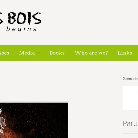
sses
Media
Books
Who are we?
Links
Gens de
Paru