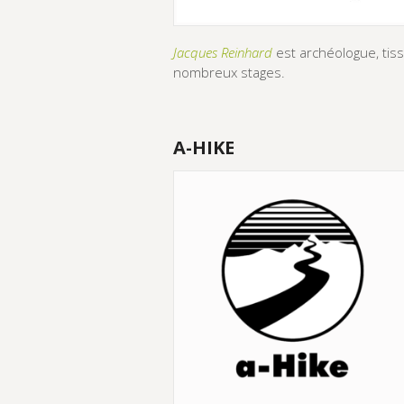
Jacques Reinhard
est archéologue, tiss
nombreux stages.
A-HIKE