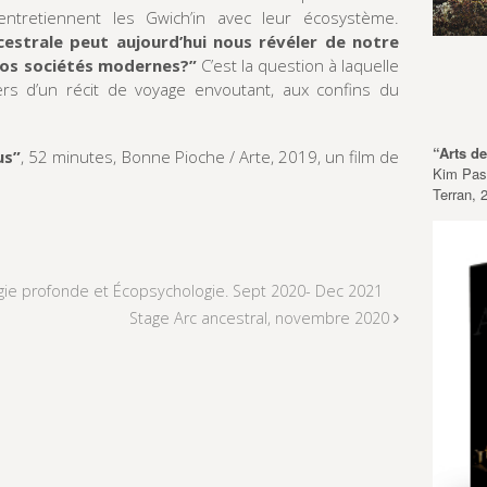
ntretiennent les Gwich’in avec leur écosystème.
cestrale peut aujourd’hui nous révéler de notre
 nos sociétés modernes?”
C’est la question à laquelle
rs d’un récit de voyage envoutant, aux confins du
“Arts d
us”
, 52 minutes, Bonne Pioche / Arte, 2019, un film de
Kim Pasc
Terran, 
ogie profonde et Écopsychologie. Sept 2020- Dec 2021
Stage Arc ancestral, novembre 2020