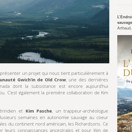
L’Endro
sauvag
Arthaud,
 présenter un projet qui nous tient particulièrement à
unauté Gwich’in de Old Crow
, une des dernières
nada dont la subsistance est encore aujourd’hui
ou. C’est également la première collaboration de Kim
érindien et
Kim Pasche
, un trappeur-archéologue
t plusieurs semaines en autonomie sauvage au coeur
les du continent nord américain, les Richardsons. Ce
er leurs connaissances ancestrales et pour Kim de