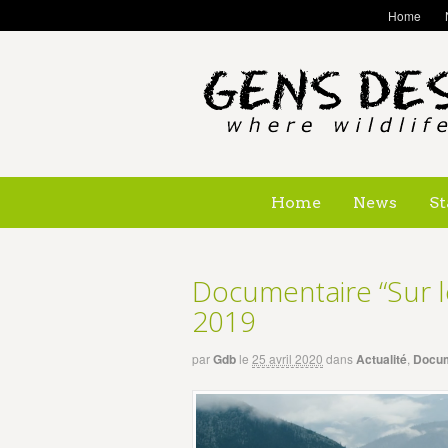
Home
Home
News
St
Documentaire “Sur l
2019
par
Gdb
le
25 avril 2020
dans
Actualité
,
Docum