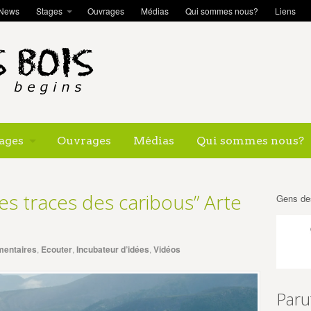
News
Stages
Ouvrages
Médias
Qui sommes nous?
Liens
ages
Ouvrages
Médias
Qui sommes nous?
es traces des caribous” Arte
Gens de
entaires
,
Ecouter
,
Incubateur d’idées
,
Vidéos
Paru