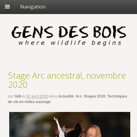
Navigation
Stage Arc ancestral, novembre
2020
par
Gdb
le
30 avril 2020
dans
Actualité
,
Arc
,
Stages 2020
,
Techniques
de vie en milieu sauvage