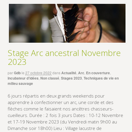
Stage Arc ancestral Novembre
2023
par
Gdb
le
27 octobre 2022
dans
Actualité
,
Arc
,
En couverture
,
Incubateur d’idées
,
Non classé
,
Stages 2023
,
Techniques de vie en
milieu sauvage
6 jours répartis en deux grands weekends pour
apprendre à confectionner un arc, une corde et des
flèches comme le faisaient nos ancêtres chasseurs-
cueilleurs. Durée : 2 fois 3 jours Dates : 10-12 Novembre
et 17-19 Novembre 2023 (du Vendredi matin 9h00 au
Dimanche soir 18h00) Lieu : Village lacustre de