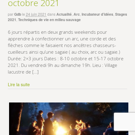
octobre 2021
par
Gdb
le
24 juin 2021
dans
Actualité
,
Arc
,
Incubateur d’idées
,
Stages
2021
,
Techniques de vie en milieu sauvage
6 jours répartis en deux grands weekends pour
apprendre à confectionner un arc, une corde et des
flèches comme le faisaient nos ancêtres chasseurs-
cueilleurs ainsi qu’une sagaie ( au choix, arc ou sagaie.)
Durée: 2×3 jours Dates : 8-10 octobre et 15-17 octobre
2021. Du vendredi 9h au dimanche 19h. Lieu : Village
lacustre de […]
Lire la suite