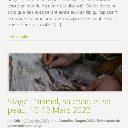
existe un monde où rien n’est dissocié. Où les êtres ne
sont que des axes reliant entre eux les fils qui tapissent
le monde. Comme une toile d’araignée, l’ensemble de la
trame frémit et oscille à […]
Lire la suite
Stage L’animal, sa chair, et sa
peau, 10-12 Mars 2023
par
Gdb
le
22 janvier 2023
dans
Actualité
,
Stages 2023
,
Techniques de
vie en milieu sauvage