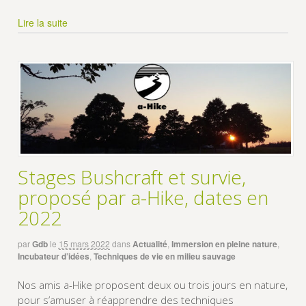
Lire la suite
Stages Bushcraft et survie,
proposé par a-Hike, dates en
2022
par
Gdb
le
15 mars 2022
dans
Actualité
,
Immersion en pleine nature
,
Incubateur d’idées
,
Techniques de vie en milieu sauvage
Nos amis a-Hike proposent deux ou trois jours en nature,
pour s’amuser à réapprendre des techniques