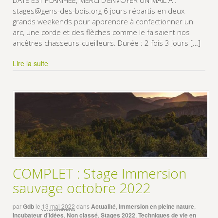
DATE EST PLANIFIÉE, MERCI D’ENVOYER UN MAIL A :
stages@gens-des-bois.org 6 jours répartis en deux
grands weekends pour apprendre à confectionner un
arc, une corde et des flèches comme le faisaient nos
ancêtres chasseurs-cueilleurs. Durée : 2 fois 3 jours […]
Lire la suite
COMPLET : Stage Immersion
sauvage octobre 2022
par
Gdb
le
13 mai 2022
dans
Actualité
,
Immersion en pleine nature
,
Incubateur d’idées
,
Non classé
,
Stages 2022
,
Techniques de vie en