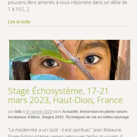
pouvons être amenés à vous répondre dans un délai de
1 à 10 […]
Lire la suite
Stage Échosystème, 17-21
mars 2023, Haut-Diois, France
par
Gdb
le
31 janvier 2023
dans
Actualité
,
Immersion en pleine nature
,
Incubateur d’idées
,
Stages 2023
,
Techniques de vie en milieu sauvage
“La modernité a un coût : il est spirituel.” Jean Malaurie
Stage Echosystème, venez retrouver l’écho du vivant. Il