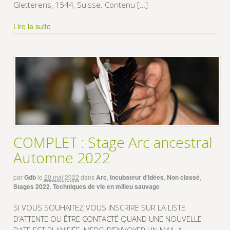
Gletterens, 1544, Suisse. Contenu […]
Lire la suite
COMPLET : Stage Arc ancestral
Automne 2022
par
Gdb
le
20 mai 2022
dans
Arc
,
Incubateur d’idées
,
Non classé
,
Stages 2022
,
Techniques de vie en milieu sauvage
SI VOUS SOUHAITEZ VOUS INSCRIRE SUR LA LISTE
D’ATTENTE OU ÊTRE CONTACTÉ QUAND UNE NOUVELLE