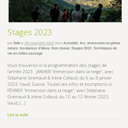
Stages 2023
par
Gdb
le
28 novembre 2022
dans
Actualité
,
Arc
,
Immersion en pleine
nature
,
Incubateur d’idées
,
Non classé
,
Stages 2023
,
Techniques de
vie en milieu sauvage
Vous trouverez ici la programmation des stages de
l’année 2023 JANVIER “Immersion dans la neige”, avec
Stéphane Gremaud & Irène Collaud, du 6 au 8 janvier
2023, Vaud, Suisse. Toutes les infos et inscriptions ici.
FÉVRIER “Immersion dans la neige”, avec Stéphane
Gremaud & Irène Collaud, du 10 au 12 février 2023,
Vaud, […]
Lire la suite