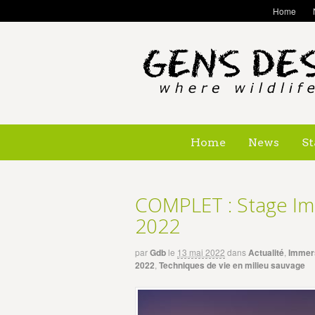
Home
Home
News
St
COMPLET : Stage Im
2022
par
Gdb
le
13 mai 2022
dans
Actualité
,
Immers
2022
,
Techniques de vie en milieu sauvage