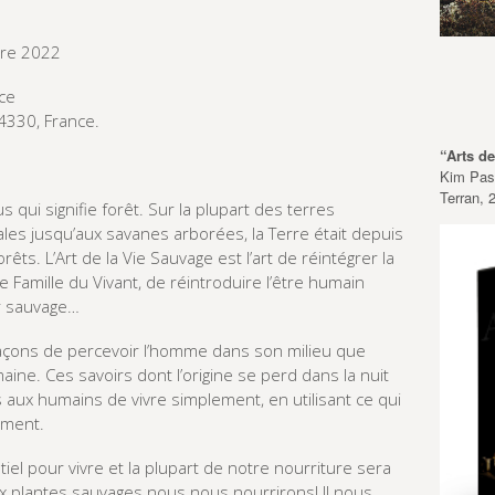
bre 2022
ce
04330, France.
“Arts d
Kim Pasc
Terran, 
s qui signifie forêt. Sur la plupart des terres
es jusqu’aux savanes arborées, la Terre était depuis
êts. L’Art de la Vie Sauvage est l’art de réintégrer la
e Famille du Vivant, de réintroduire l’être humain
ir sauvage…
façons de percevoir l’homme dans son milieu que
ne. Ces savoirs dont l’origine se perd dans la nuit
 aux humains de vivre simplement, en utilisant ce qui
ement.
el pour vivre et la plupart de notre nourriture sera
ux plantes sauvages nous nous nourrirons! Il nous