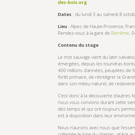
des-bois.org
Dates
: du lundi 3 au samedi 8 octo
Lieu
: Alpes de Haute-Provence, Fran
Rendez-vous à la gare de
Barrême
, 
Contenu du stage
Le mot sauvage vient du latin salvaticu
émergées, depuis les toundras boréal
400 millions d’années, peuplées de for
forêt primaire, de réintégrer la Grand
dans son milieu naturel, de redeven
C’est donc à la découverte d’autres 
nous vous convions durant cette semai
des temps et qui ont toujours permis
est à disposition dans leur environn
Nous n’aurons avec nous que l’essenti
collectée le long du chemin : grâce a