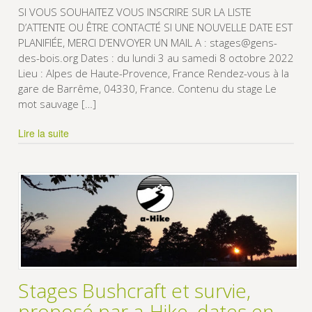
SI VOUS SOUHAITEZ VOUS INSCRIRE SUR LA LISTE
D’ATTENTE OU ÊTRE CONTACTÉ SI UNE NOUVELLE DATE EST
PLANIFIÉE, MERCI D’ENVOYER UN MAIL A : stages@gens-
des-bois.org Dates : du lundi 3 au samedi 8 octobre 2022
Lieu : Alpes de Haute-Provence, France Rendez-vous à la
gare de Barrême, 04330, France. Contenu du stage Le
mot sauvage […]
Lire la suite
Stages Bushcraft et survie,
proposé par a-Hike, dates en