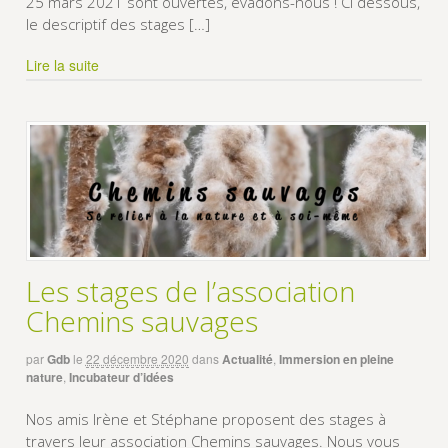
25 mars 2021 sont ouvertes, évadons-nous ! Ci dessous,
le descriptif des stages […]
Lire la suite
Les stages de l’association
Chemins sauvages
par
Gdb
le
22 décembre 2020
dans
Actualité
,
Immersion en pleine
nature
,
Incubateur d’idées
Nos amis Irène et Stéphane proposent des stages à
travers leur association Chemins sauvages. Nous vous