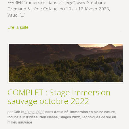
FÉVRIER “Immersion dans la neige”, avec Stéphane
Gremaud & Irène Collaud, du 10 au 12 février 2023,
Vaud, […]
Lire la suite
COMPLET : Stage Immersion
sauvage octobre 2022
par
Gdb
le
13 mai 2022
dans
Actualité
,
Immersion en pleine nature
,
Incubateur d’idées
,
Non classé
,
Stages 2022
,
Techniques de vie en
milieu sauvage