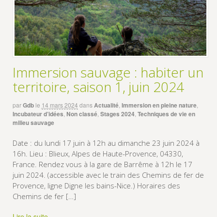
Immersion sauvage : habiter un
territoire, saison 1, juin 2024
par
Gdb
le
14 mars 2024
dans
Actualité
,
Immersion en pleine nature
,
Incubateur d’idées
,
Non classé
,
Stages 2024
,
Techniques de vie en
milieu sauvage
Date : du lundi 17 juin à 12h au dimanche 23 juin 2024 à
16h. Lieu : Blieux, Alpes de Haute-Provence, 04330,
France. Rendez vous à la gare de Barrême à 12h le 17
juin 2024. (accessible avec le train des Chemins de fer de
Provence, ligne Digne les bains-Nice.) Horaires des
Chemins de fer […]
Lire la suite