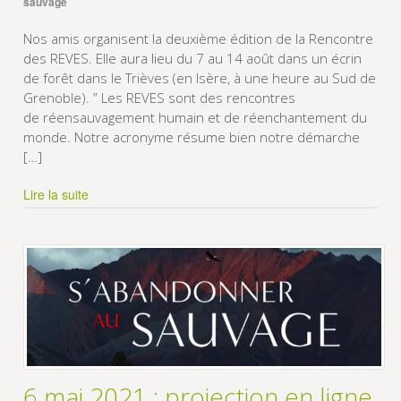
sauvage
Nos amis organisent la deuxième édition de la Rencontre
des REVES. Elle aura lieu du 7 au 14 août dans un écrin
de forêt dans le Trièves (en Isère, à une heure au Sud de
Grenoble). ” Les REVES sont des rencontres
de réensauvagement humain et de réenchantement du
monde. Notre acronyme résume bien notre démarche
[…]
Lire la suite
6 mai 2021 : projection en ligne