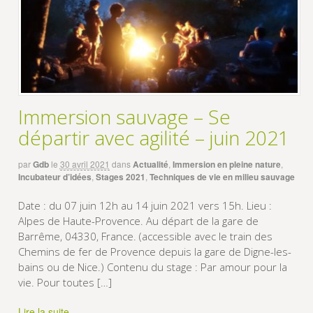
Immersion sauvage – Se
départir avec agilité – juin 2021
par
Gdb
le
30 avril 2021
dans
Actualité
,
Immersion en pleine nature
,
Incubateur d’idées
,
Stages 2021
,
Techniques de vie en milieu sauvage
Date : du 07 juin 12h au 14 juin 2021 vers 15h. Lieu :
Alpes de Haute-Provence. Au départ de la gare de
Barrême, 04330, France. (accessible avec le train des
Chemins de fer de Provence depuis la gare de Digne-les-
bains ou de Nice.) Contenu du stage : Par amour pour la
vie. Pour toutes […]
Lire la suite