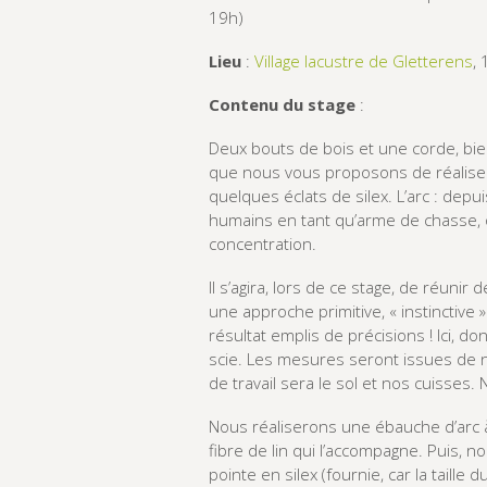
19h)
Lieu
:
Village lacustre de Gletterens
,
Contenu du stage
:
Deux bouts de bois et une corde, bie
que nous vous proposons de réaliser
quelques éclats de silex. L’arc : dep
humains en tant qu’arme de chasse, 
concentration.
Il s’agira, lors de ce stage, de réuni
une approche primitive, « instinctive 
résultat emplis de précisions ! Ici, d
scie. Les mesures seront issues de 
de travail sera le sol et nos cuisses
Nous réaliserons une ébauche d’arc à
fibre de lin qui l’accompagne. Puis,
pointe en silex (fournie, car la taille 