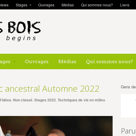
News
Stages
Ouvrages
Médias
Qui sommes nous?
Liens
ages
Ouvrages
Médias
Qui sommes nous?
c ancestral Automne 2022
Gens de
d’idées
,
Non classé
,
Stages 2022
,
Techniques de vie en milieu
Paru