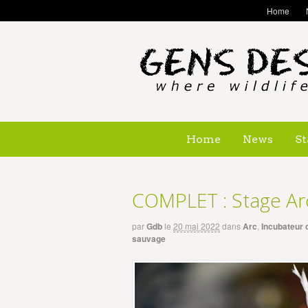
Home
Home
News
St
COMPLET : Stage Ar
par
Gdb
le
20 mai 2022
dans
Arc
,
Incubateur 
sauvage