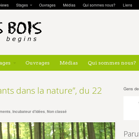
News
Stages
Ouvrages
Médias
Qui sommes nous?
Liens
ages
Ouvrages
Médias
Qui sommes nous?
nts dans la nature”, du 22
Gens de
ments
,
Incubateur d’idées
,
Non classé
Paru