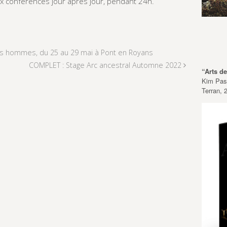
ux conférences jour après jour, pendant 24h.
es hommes, du 25 au 29 mai à Pont en Royans
COMPLET : Stage Arc ancestral Automne 2022
“Arts d
Kim Pasc
Terran, 