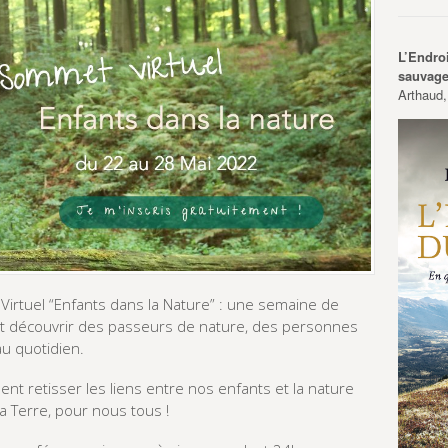
L’Endro
sauvag
Arthaud,
Virtuel “Enfants dans la Nature” : une semaine de
et découvrir des passeurs de nature, des personnes
au quotidien.
nt retisser les liens entre nos enfants et la nature
a Terre, pour nous tous !