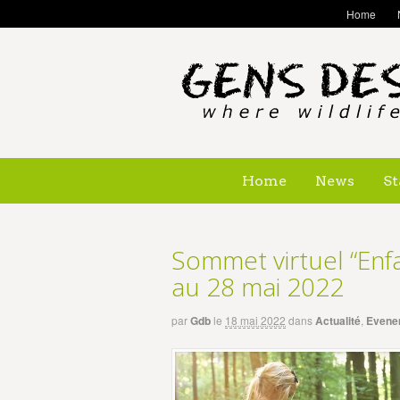
Home
Home
News
St
Sommet virtuel “Enfa
au 28 mai 2022
par
Gdb
le
18 mai 2022
dans
Actualité
,
Evene