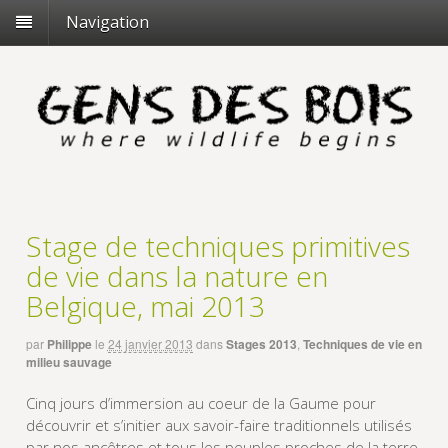
Navigation
Stage de techniques primitives
de vie dans la nature en
Belgique, mai 2013
par
Philippe
le
24 janvier 2013
dans
Stages 2013
,
Techniques de vie en
milieu sauvage
Cinq jours d’immersion au coeur de la Gaume pour
découvrir et s’initier aux savoir-faire traditionnels utilisés
par nos ancêtres et tous les peuples proches de la terre.