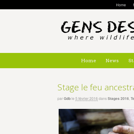
Home
Home
News
St
Stage le feu ancestr
par
Gdb
le
5 février 2016
dans
Stages 2016
,
T