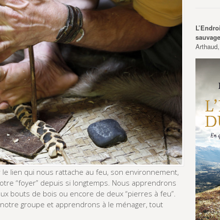
L’Endro
sauvag
Arthaud,
r le lien qui nous rattache au feu, son environnement,
r notre “foyer” depuis si longtemps. Nous apprendrons
deux bouts de bois ou encore de deux “pierres à feu”.
 notre groupe et apprendrons à le ménager, tout