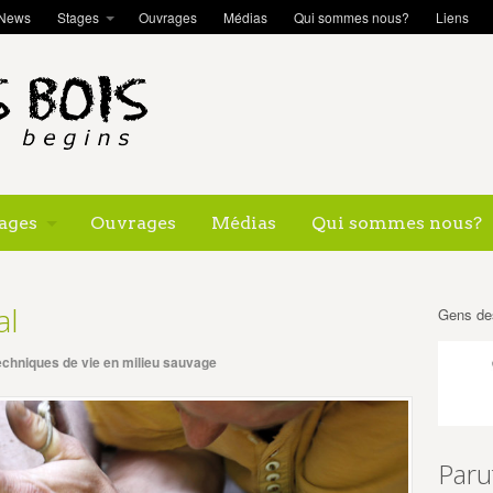
News
Stages
Ouvrages
Médias
Qui sommes nous?
Liens
ages
Ouvrages
Médias
Qui sommes nous?
al
Gens de
echniques de vie en milieu sauvage
Paru