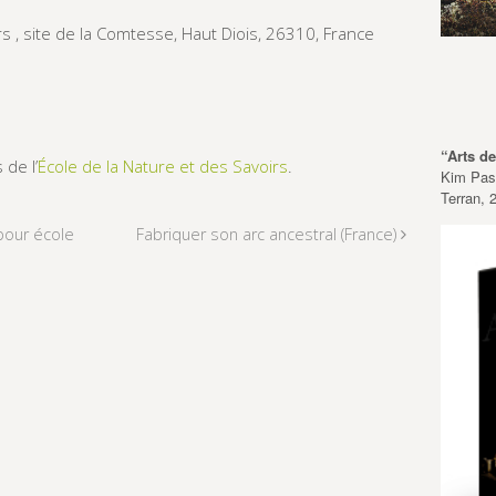
rs , site de la Comtesse, Haut Diois, 26310, France
“Arts d
de l’
École de la Nature et des Savoirs
.
Kim Pasc
Terran, 
pour école
Fabriquer son arc ancestral (France)