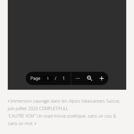
Immersion sauvage dans les Alpes Valaisannes Suisse,
juin-juilllet 2020 COMPLET/FULL
“L’AUTRE VOIX” Un road movie poétique, sans un sou &
sans un mot.