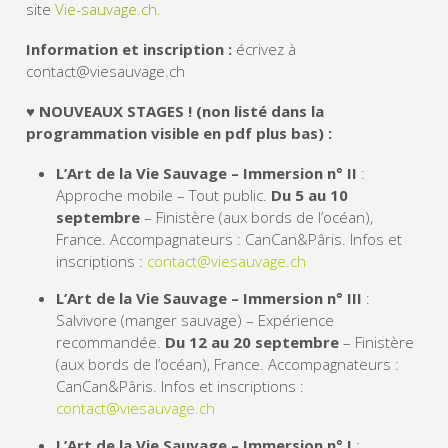
site
Vie-sauvage.ch.
Information et inscription :
écrivez à
contact@viesauvage.ch
♥ NOUVEAUX STAGES ! (non listé dans la
programmation visible en pdf plus bas) :
L’Art de la Vie Sauvage – Immersion n° II
:
Approche mobile – Tout public.
Du 5 au 10
septembre
– Finistère (aux bords de l’océan),
France. Accompagnateurs : CanCan&Pâris. Infos et
inscriptions :
contact@viesauvage.ch
L’Art de la Vie Sauvage – Immersion n° III
:
Salvivore (manger sauvage) – Expérience
recommandée.
Du 12 au 20 septembre
– Finistère
(aux bords de l’océan), France. Accompagnateurs :
CanCan&Pâris. Infos et inscriptions :
contact@viesauvage.ch
L’Art de la Vie Sauvage – Immersion n° I
: