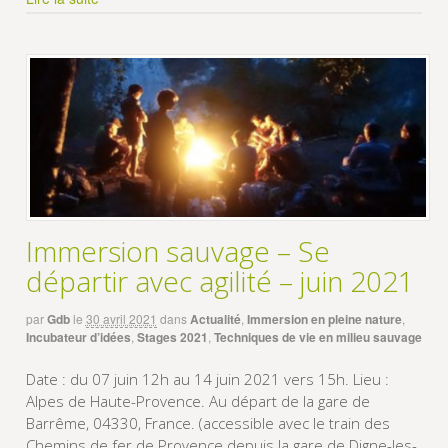
Immersion sauvage – Se
départir avec agilité – juin 2021
par
Gdb
le
30 avril 2021
dans
Actualité
,
Immersion en pleine nature
,
Incubateur d’idées
,
Stages 2021
,
Techniques de vie en milieu sauvage
Date : du 07 juin 12h au 14 juin 2021 vers 15h. Lieu :
Alpes de Haute-Provence. Au départ de la gare de
Barrême, 04330, France. (accessible avec le train des
Chemins de fer de Provence depuis la gare de Digne-les-