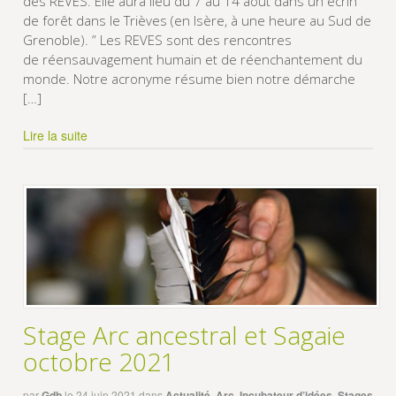
des REVES. Elle aura lieu du 7 au 14 août dans un écrin
de forêt dans le Trièves (en Isère, à une heure au Sud de
Grenoble). ” Les REVES sont des rencontres
de réensauvagement humain et de réenchantement du
monde. Notre acronyme résume bien notre démarche
[…]
Lire la suite
Stage Arc ancestral et Sagaie
octobre 2021
par
Gdb
le
24 juin 2021
dans
Actualité
,
Arc
,
Incubateur d’idées
,
Stages