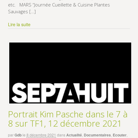
etc. MARS “Journée Cueillette & Cuisine Plantes
Sauvages […]
Lire la suite
Portrait Kim Pasche dans le 7 à
8 sur TF1, 12 décembre 2021
par
Gdb
le
8 décembre 2021
dans
Actualité
,
Documentaires
,
Ecouter
,