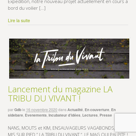
Expedition, notre nouveau projet actuellement en cours à
bord du voilier […]
Lire la suite
Lancement du magazine LA
TRIBU DU VIVANT !
par
Gdb
le
16 novembre 2020
dans
Actualité
,
En couverture
,
En
sidebare
,
Evenements
,
Incubateur d’idées
,
Lectures
,
Presse
NANS, MOUTS et KIM, ENSAUVAGEURS VAGABONDS, ONT
MIS SUR PIED ” LA TRIBU DU VIVANT “, LE MAG QUI PALPITE !