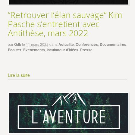
“Retrouver l’élan sauvage” Kim
Pasche s’entretient avec
Antithèse, mars 2022
par
Gdb
le
11 mars 2022
dans
Actualité
,
Conférences
,
Documentaires
,
Ecouter
,
Evenements
,
Incubateur d’idées
,
Presse
Lire la suite