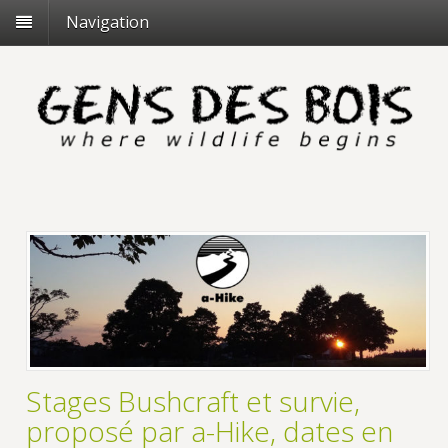
Navigation
Stages Bushcraft et survie,
proposé par a-Hike, dates en