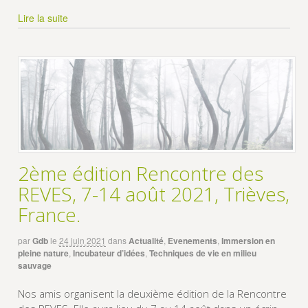
Lire la suite
2ème édition Rencontre des
REVES, 7-14 août 2021, Trièves,
France.
par
Gdb
le
24 juin 2021
dans
Actualité
,
Evenements
,
Immersion en
pleine nature
,
Incubateur d’idées
,
Techniques de vie en milieu
sauvage
Nos amis organisent la deuxième édition de la Rencontre