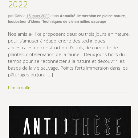
2022
par
Gdb
le
15 mars 2022
dans
Actualité
,
Immersion en pleine nature
,
Incubateur d’idées
,
Techniques de vie en milieu sauvage
Nos amis a-Hike proposent deux ou trois jours en nature,
pour s’amuser à réapprendre des techniques
ancestrales de construction d’outils, de cueillette de
plantes, d’observation de la faune… Deux jours hors du
temps pour se reconnecter à la nature et découvrir les
bases de la vie sauvage. Points forts Immersion dans les
pâturages du Jura […]
Lire la suite