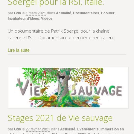
Soergel pour la RSI, Italie.
par
Gdb
le
1 mars 2021
dans
Actualité
,
Documentaires
,
Ecouter
,
Incubateur d’idées
,
Vidéos
Un documentaire de Patrik Soergel pour la chaîne
italienne RSI : Documentaire en entier et en italien :
Lire la suite
Stages 2021 de Vie sauvage
par
Gdb
le
27 février 2021
dans
Actualité
,
Evenements
,
Immersion en